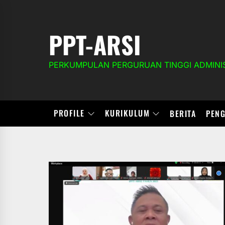
Skip
to
the
PPT-ARSI
content
PERKUMPULAN PERGURUAN TINGGI ADMINIS
PROFILE
KURIKULUM
BERITA
PEN