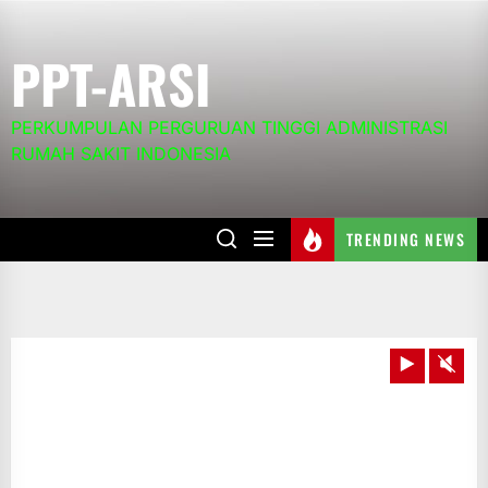
Skip
to
PPT-ARSI
the
content
PERKUMPULAN PERGURUAN TINGGI ADMINISTRASI
RUMAH SAKIT INDONESIA
TRENDING NEWS
Play
Unm