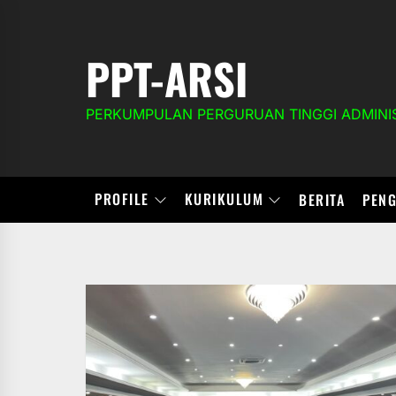
Skip
to
the
PPT-ARSI
content
PERKUMPULAN PERGURUAN TINGGI ADMINIS
PROFILE
KURIKULUM
BERITA
PEN