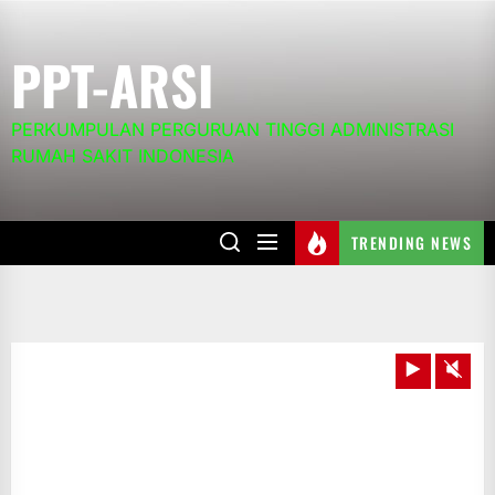
Skip
to
PPT-ARSI
the
content
PERKUMPULAN PERGURUAN TINGGI ADMINISTRASI
RUMAH SAKIT INDONESIA
TRENDING NEWS
Play
Unm