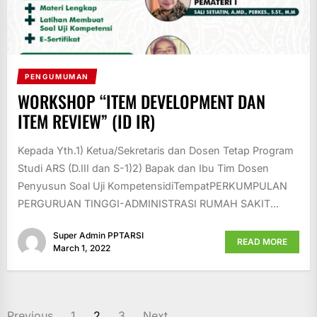
PENGUMUMAN
WORKSHOP “ITEM DEVELOPMENT DAN
ITEM REVIEW” (ID IR)
Kepada Yth.1) Ketua/Sekretaris dan Dosen Tetap Program
Studi ARS (D.III dan S-1)2) Bapak dan Ibu Tim Dosen
Penyusun Soal Uji KompetensidiTempatPERKUMPULAN
PERGURUAN TINGGI-ADMINISTRASI RUMAH SAKIT...
Super Admin PPTARSI
READ MORE
March 1, 2022
POSTS
Previous
1
2
3
Next