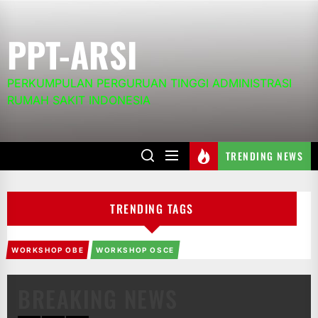
Skip
to
PPT-ARSI
the
content
PERKUMPULAN PERGURUAN TINGGI ADMINISTRASI
RUMAH SAKIT INDONESIA
TRENDING NEWS
TRENDING TAGS
WORKSHOP OBE
WORKSHOP OSCE
BREAKING NEWS