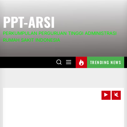
Skip
to
PPT-ARSI
the
content
PERKUMPULAN PERGURUAN TINGGI ADMINISTRASI
RUMAH SAKIT INDONESIA
TRENDING NEWS
Play
Unm